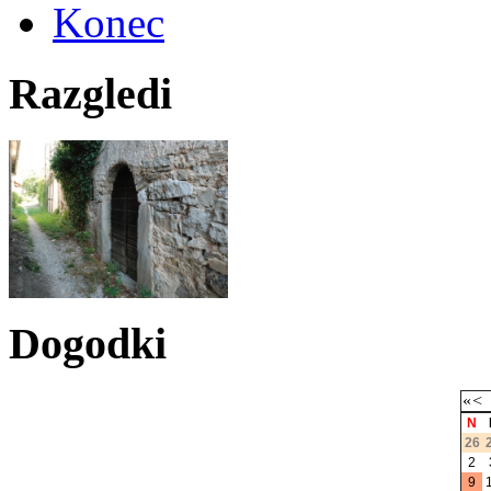
Konec
Razgledi
Dogodki
«
<
N
26
2
9