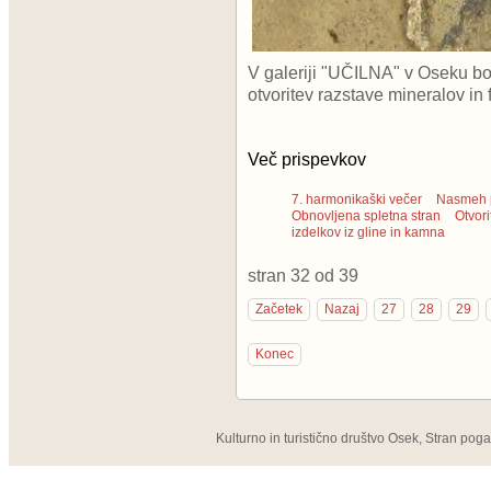
V galeriji "UČILNA" v Oseku b
otvoritev razstave mineralov in
Več prispevkov
7. harmonikaški večer
Nasmeh p
Obnovljena spletna stran
Otvori
izdelkov iz gline in kamna
stran 32 od 39
Začetek
Nazaj
27
28
29
Konec
Kulturno in turistično društvo Osek, Stran pog