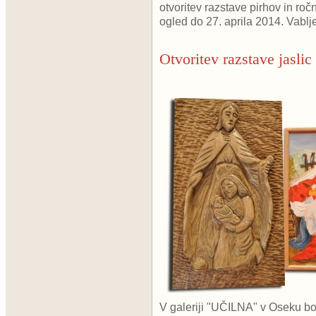
otvoritev razstave pirhov in ro
ogled do 27. aprila 2014. Vablje
Otvoritev razstave jaslic
V galeriji "UČILNA" v Oseku b