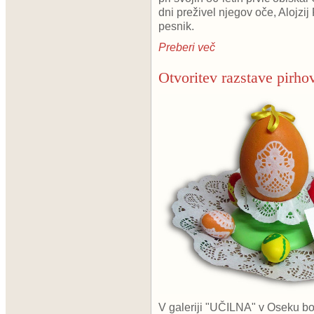
dni preživel njegov oče, Alojzij
pesnik.
Preberi več
Otvoritev razstave pirho
V galeriji "UČILNA" v Oseku b