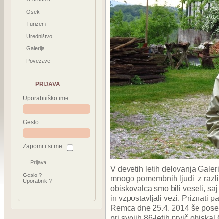
Osek
Turizem
Uredništvo
Galerija
Povezave
PRIJAVA
Uporabniško ime
Geslo
Zapomni si me
V devetih letih delovanja Galeri
Geslo ?
mnogo pomembnih ljudi iz razli
Uporabnik ?
obiskovalca smo bili veseli, sa
in vzpostavljali vezi. Priznati
Remca dne 25.4. 2014 še posebej 
pri svojih 86-letih prvič obiskal 