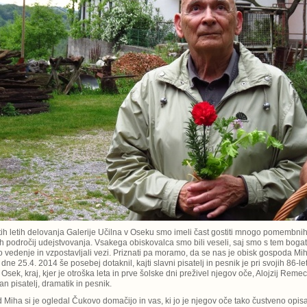
ih letih delovanja Galerije Učilna v Oseku smo imeli čast gostiti mnogo pomembnih 
ih področij udejstvovanja. Vsakega obiskovalca smo bili veseli, saj smo s tem bogat
o vedenje in vzpostavljali vezi. Priznati pa moramo, da se nas je obisk gospoda Mi
ne 25.4. 2014 še posebej dotaknil, kajti slavni pisatelj in pesnik je pri svojih 86-let
 Osek, kraj, kjer je otroška leta in prve šolske dni preživel njegov oče, Alojzij Remec
an pisatelj, dramatik in pesnik.
Miha si je ogledal Čukovo domačijo in vas, ki jo je njegov oče tako čustveno opisa