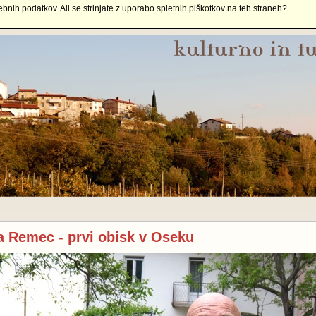
ebnih podatkov. Ali se strinjate z uporabo spletnih piškotkov na teh straneh?
a Remec - prvi obisk v Oseku