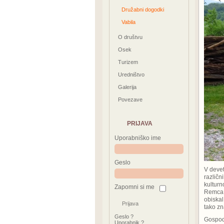
Družabni dogodki
Vabila
O društvu
Osek
Turizem
Uredništvo
Galerija
Povezave
PRIJAVA
Uporabniško ime
Geslo
V devet
različn
kulturn
Zapomni si me
Remca d
obiskal
tako zn
Geslo ?
Gospod 
Uporabnik ?