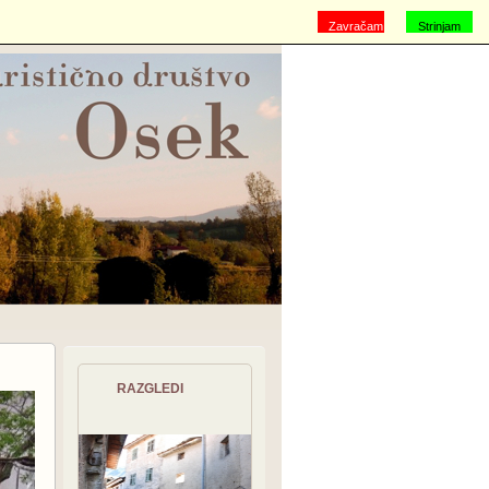
Zavračam
Strinjam
se
RAZGLEDI