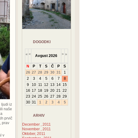
DOGODKI
«
<
>
»
Avgust
2026
N
P
T
S
Č
P
S
26
27
28
29
30
31
1
2
3
4
5
6
7
8
9
10
11
12
13
14
15
16
17
18
19
20
21
22
23
24
25
26
27
28
29
30
31
1
2
3
4
5
ljudi iz
ili naše
ha
ARHIV
ih prvič
, prav
December , 2011
November , 2011
Oktober, 2011
l v