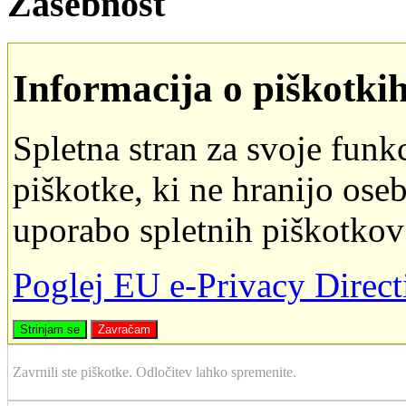
Zasebnost
Informacija o piškotki
Spletna stran za svoje funk
piškotke, ki ne hranijo oseb
uporabo spletnih piškotkov
Poglej EU e-Privacy Direc
Strinjam se
Zavračam
Zavrnili ste piškotke. Odločitev lahko spremenite.