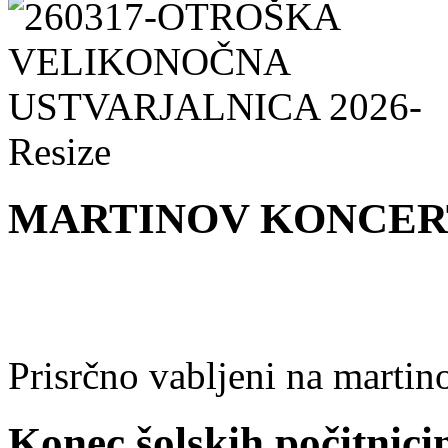
MARTINOV KONCER
Prisrčno vabljeni na martin
Konec šolskih počitnici