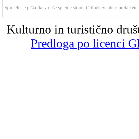
Sprejeli ste piškotke z naše spletne strani. Odločitev lahko prekličete.
Kulturno in turistično dru
Predloga po licenci G