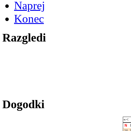
Naprej
Konec
Razgledi
Dogodki
«
<
N
26