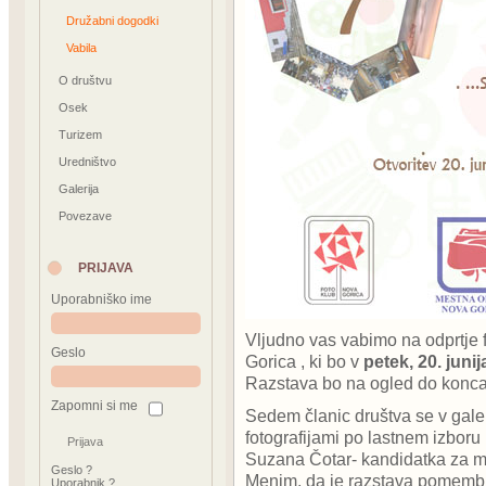
Družabni dogodki
Vabila
O društvu
Osek
Turizem
Uredništvo
Galerija
Povezave
PRIJAVA
Uporabniško ime
Vljudno vas vabimo na odprtje 
Geslo
Gorica , ki bo v
petek, 20. junij
Razstava bo na ogled do konca
Zapomni si me
Sedem članic društva se v galer
fotografijami po lastnem izboru i
Suzana Čotar- kandidatka za mo
Geslo ?
Menim, da je razstava pomembna 
Uporabnik ?