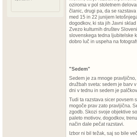
oziroma v pol stoletnem delovan
članic, drugi pa, da se razstava
med 15 in 22 junijem letošnjeg
dogodkov, ki sta jih Javni skla
Zvezo kulturnih društev Sloveni
slovenskega tedna ljubitelske k
dobro luč in uspeha na fotogra
"Sedem"
Sedem je za mnoge pravljično, 
družbah sveta: sedem je barv v
dni v tednu in sedem je palčkov
Tudi ta razstava sicer povsem s
mogoče prav zato pravljična. 
zgodb. Skozi svoje objektive so
paleto motivov, dogodkov, tren
način dale pečat razstavi.
Izbor ni bil težak, saj so bile 