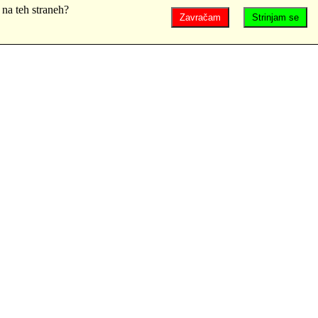
 na teh straneh?
Zavračam
Strinjam se