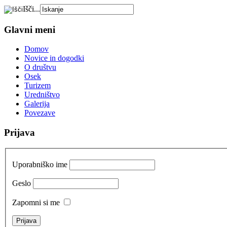
Išči...
Glavni meni
Domov
Novice in dogodki
O društvu
Osek
Turizem
Uredništvo
Galerija
Povezave
Prijava
Uporabniško ime
Geslo
Zapomni si me