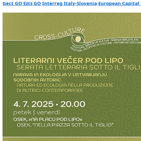
Gect GO Ezts GO
Interreg Italy-Slovenia
European Capital 