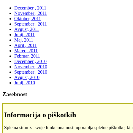
December , 2011
November , 2011
Oktober, 2011
September , 2011
Avgust, 2011
Junij, 2011
Maj, 2011
April , 2011
Marec, 2011
Februar, 2011
December , 2010
November , 2010
September , 2010
Avgust, 2010
Junij, 2010
Zasebnost
Informacija o piškotkih
Spletna stran za svoje funkcionalnosti uporablja spletne piškotke, ki 