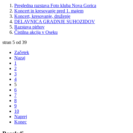
Pregledna razstava Foto kluba Nova Gorica
Koncert in kresovanje pred 1. majem
Koncert, kresovanje, druženje
DELAVNICA GRADNJE SUHOZIDOV
Razstava pirhov
Čistilna akcija v Oseku
stran 5 od 39
Začetek
Nazaj
1
2
3
4
5
6
7
8
9
10
Naprej
Konec