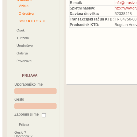
E-mail:
info@drustvo
Vizitka
Spletni naslov:
http://www.dr
O društvu
Davčna številka:
52338428
Transakcijski račun KTD:
TR 04750-0
Statut KTD OSEK
Predsednik KTD:
Bogdan Vrto
Osek
Turizem
Uredništvo
Galerija
Povezave
PRIJAVA
Uporabniško ime
Geslo
Zapomni si me
Geslo ?
Uporabnik ?