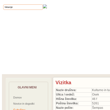
Vizitka
GLAVNI MENI
Naziv društva:
Kulturno in t
Ulica / sedež:
Osek
Domov
Hišna številka:
46 f
Poštna številka:
5261
Novice in dogodki
Naziv pošte:
Šempas
O društvu