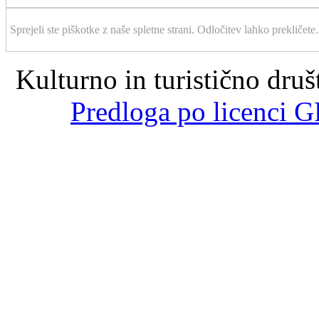
Sprejeli ste piškotke z naše spletne strani. Odločitev lahko prekličete.
Kulturno in turistično dru
Predloga po licenci G