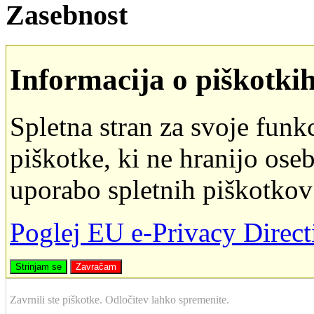
Zasebnost
Informacija o piškotki
Spletna stran za svoje funk
piškotke, ki ne hranijo oseb
uporabo spletnih piškotkov
Poglej EU e-Privacy Direc
Strinjam se
Zavračam
Zavrnili ste piškotke. Odločitev lahko spremenite.