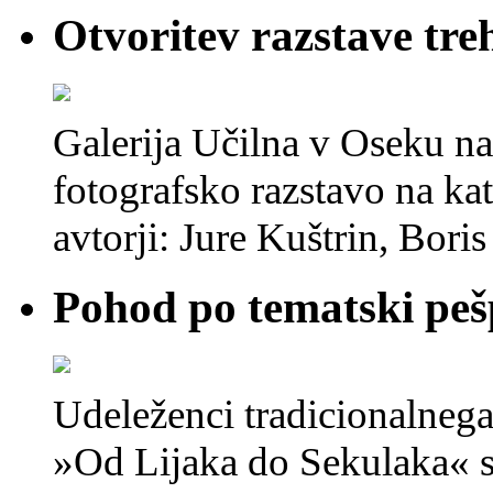
Otvoritev razstave tre
Galerija Učilna v Oseku na
fotografsko razstavo na kate
avtorji: Jure Kuštrin, Bori
Pohod po tematski peš
Udeleženci tradicionalneg
»Od Lijaka do Sekulaka« so