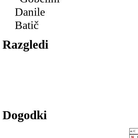
Razgledi
Dogodki
«
<
N