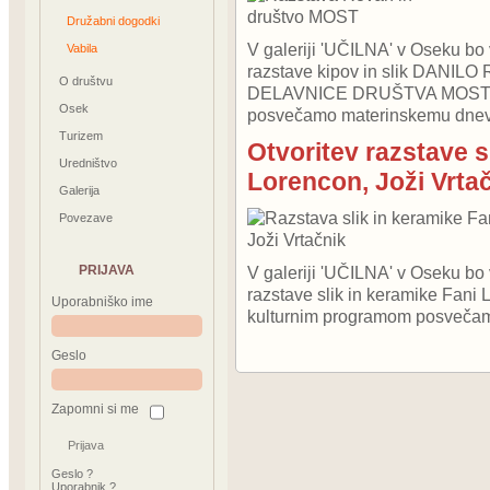
Družabni dogodki
V galeriji 'UČILNA' v Oseku bo 
Vabila
razstave kipov in slik DANI
O društvu
DELAVNICE DRUŠTVA MOST. R
Osek
posvečamo materinskemu dnev
Turizem
Otvoritev razstave s
Uredništvo
Lorencon, Joži Vrta
Galerija
Povezave
PRIJAVA
V galeriji 'UČILNA' v Oseku bo
razstave slik in keramike Fani 
Uporabniško ime
kulturnim programom posveča
Geslo
Zapomni si me
Geslo ?
Uporabnik ?