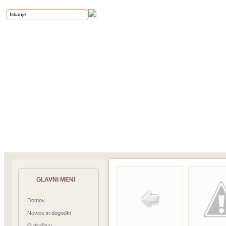
GLAVNI MENI
Domov
Novice in dogodki
O društvu