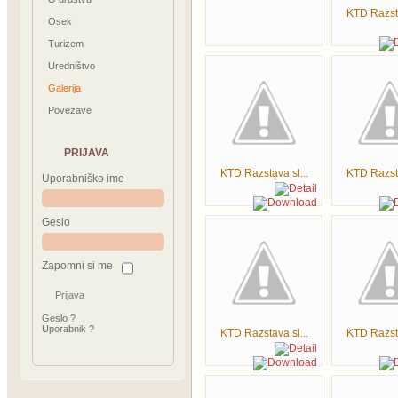
KTD Razsta
Osek
Turizem
Uredništvo
Galerija
Povezave
PRIJAVA
KTD Razstava sl...
KTD Razsta
Uporabniško ime
Geslo
Zapomni si me
Geslo ?
Uporabnik ?
KTD Razstava sl...
KTD Razsta