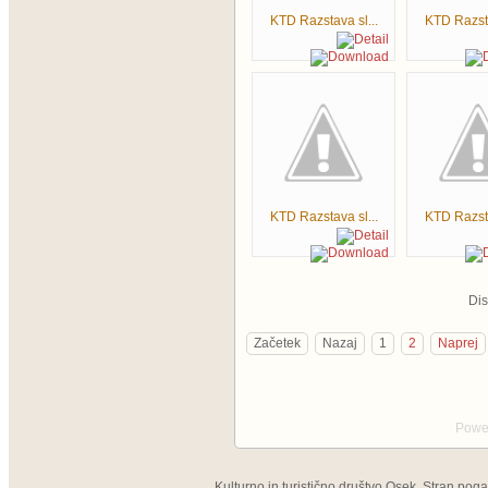
KTD Razstava sl...
KTD Razsta
KTD Razstava sl...
KTD Razsta
Di
Začetek
Nazaj
1
2
Naprej
Powe
Kulturno in turistično društvo Osek, Stran pog