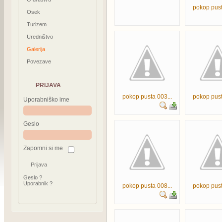
pokop pust
Osek
Turizem
Uredništvo
Galerija
Povezave
PRIJAVA
pokop pusta 003...
pokop pust
Uporabniško ime
Geslo
Zapomni si me
Geslo ?
Uporabnik ?
pokop pusta 008...
pokop pust