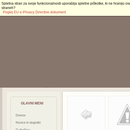
Spletna stran za svoje funkcionalnosti uporablja spletne piškotke, ki ne hranijo os
straneh?
Poglej EU e-Privacy Directive dokument
GLAVNI MENI
Domov
Novice in dogodki
O društvu