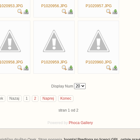
1020953.JPG
P1020956.JPG
P1020957.JPG
1020958.JPG
P1020959.JPG
P1020960.JPG
Display Num
ek
Nazaj
1
2
Naprej
Konec
stran 1 od 2
Powered by
Phoca
Gallery
turistično društvo Osek, Stran poganja
Joomla!
Predloga po licenci GPL, ostale prav