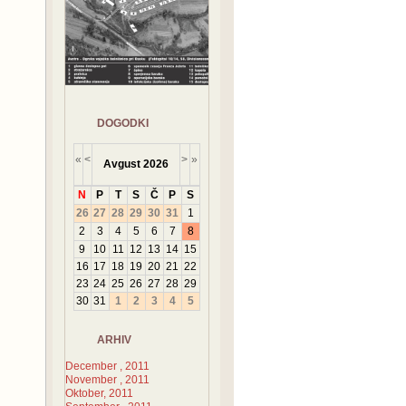
DOGODKI
«
<
>
»
Avgust
2026
N
P
T
S
Č
P
S
26
27
28
29
30
31
1
2
3
4
5
6
7
8
9
10
11
12
13
14
15
16
17
18
19
20
21
22
23
24
25
26
27
28
29
30
31
1
2
3
4
5
ARHIV
December , 2011
November , 2011
Oktober, 2011