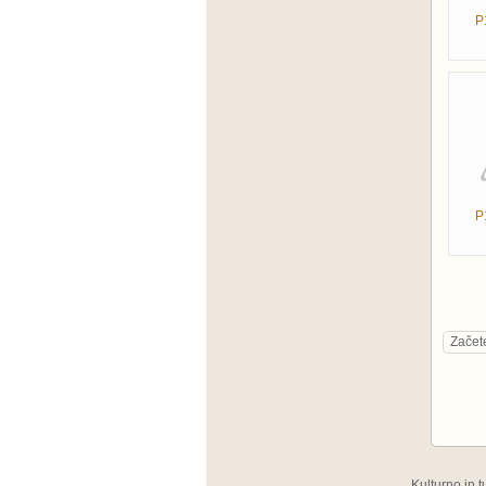
P
P
Začet
Kulturno in 