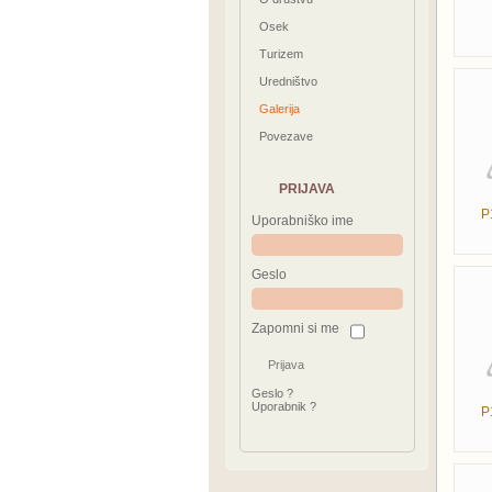
Osek
Turizem
Uredništvo
Galerija
Povezave
PRIJAVA
P
Uporabniško ime
Geslo
Zapomni si me
Geslo ?
Uporabnik ?
P