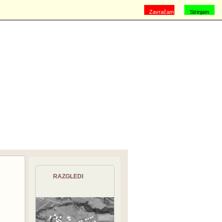
Zavračam
Strinjam
se
RAZGLEDI