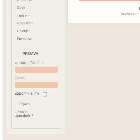
Osek
JEvents v3.1.
Turizem
Uredništvo
Galerija
Povezave
PRIJAVA
Uporabniško ime
Geslo
Zapomni si me
Geslo ?
Uporabnik ?