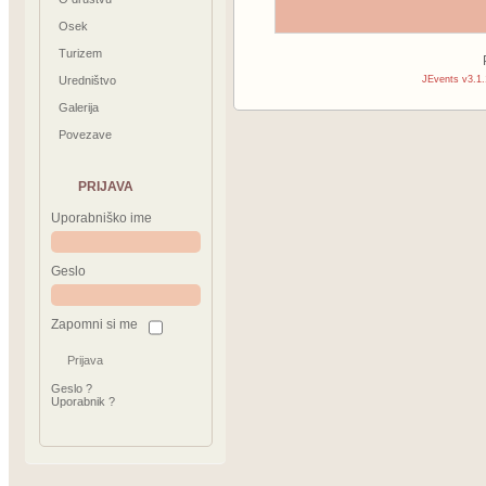
Osek
Turizem
Uredništvo
JEvents v3.1.
Galerija
Povezave
PRIJAVA
Uporabniško ime
Geslo
Zapomni si me
Geslo ?
Uporabnik ?