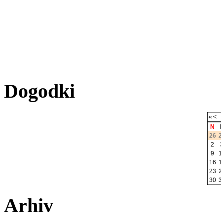
Dogodki
«
<
N
26
2
9
16
23
30
Arhiv