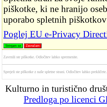
piškotke, ki ne hranijo oseb
uporabo spletnih piškotkov
Poglej EU e-Privacy Direc
Strinjam se
Zavračam
Zavrnili ste piškotke. Odločitev lahko spremenite.
Sprejeli ste piškotke z naše spletne strani. Odločitev lahko prekličete.
Kulturno in turistično dru
Predloga po licenci G