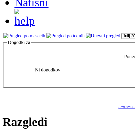
Dogodki za
Poned
Ni dogodkov
JEvents v3.1.
Razgledi