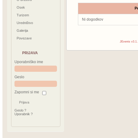
Osek
Pe
Turizem
Ni dogodkov
Uredništvo
Galerija
Povezave
JEvents v3.1.
PRIJAVA
Uporabniško ime
Geslo
Zapomni si me
Geslo ?
Uporabnik ?