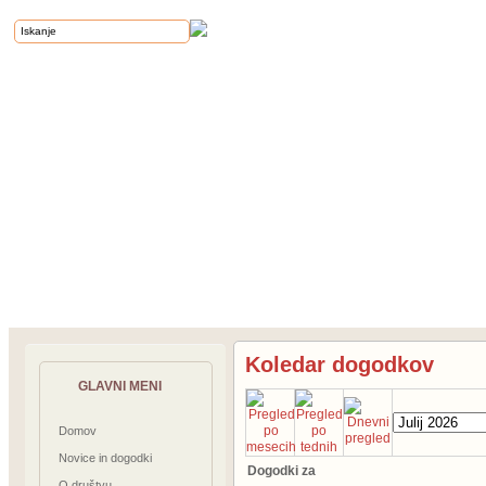
Koledar dogodkov
GLAVNI MENI
Domov
Novice in dogodki
Dogodki za
O društvu