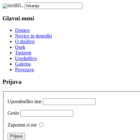
Išči...
Glavni meni
Domov
Novice in dogodki
O društvu
Osek
Turizem
Uredništvo
Galerija
Povezave
Prijava
Uporabniško ime
Geslo
Zapomni si me