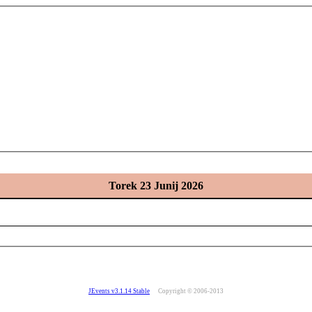
Torek 23 Junij 2026
JEvents v3.1.14 Stable
Copyright © 2006-2013