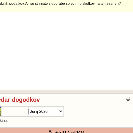
ebnih podatkov. Ali se strinjate z uporabo spletnih piškotkov na teh straneh?
edar dogodkov
i za
Četrtek 11 Junij 2026