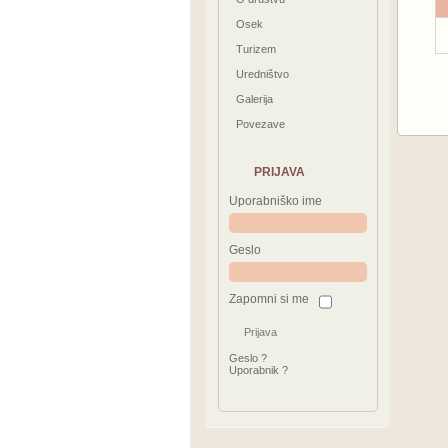
Osek
Turizem
Uredništvo
Galerija
Povezave
PRIJAVA
Uporabniško ime
Geslo
Zapomni si me
Geslo ?
Uporabnik ?