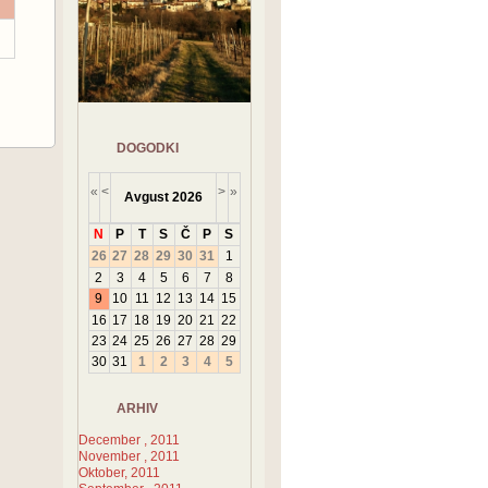
DOGODKI
«
<
>
»
Avgust
2026
N
P
T
S
Č
P
S
26
27
28
29
30
31
1
2
3
4
5
6
7
8
9
10
11
12
13
14
15
16
17
18
19
20
21
22
23
24
25
26
27
28
29
30
31
1
2
3
4
5
ARHIV
December , 2011
November , 2011
Oktober, 2011