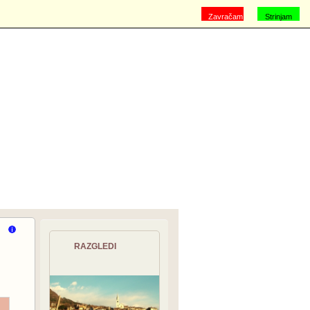
Zavračam
Strinjam
se
RAZGLEDI