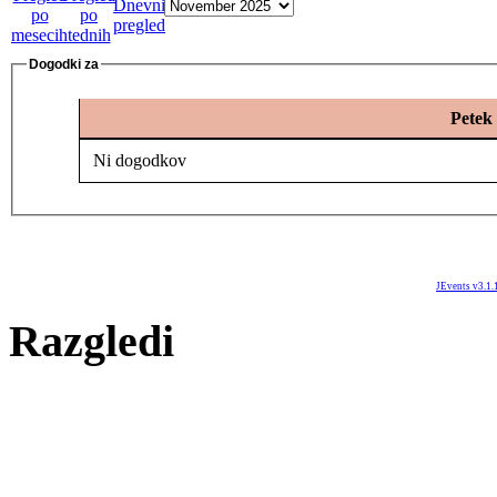
Dogodki za
Petek
Ni dogodkov
JEvents v3.1.
Razgledi