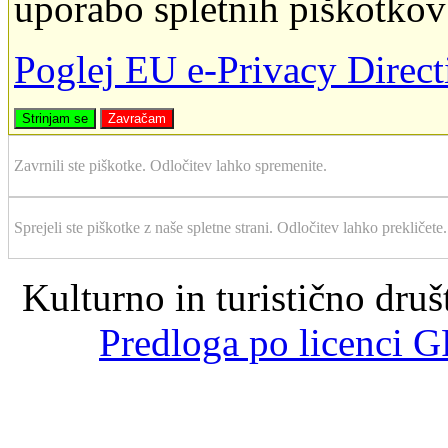
uporabo spletnih piškotkov
Poglej EU e-Privacy Direc
Strinjam se
Zavračam
Zavrnili ste piškotke. Odločitev lahko spremenite.
Sprejeli ste piškotke z naše spletne strani. Odločitev lahko prekličete.
Kulturno in turistično dru
Predloga po licenci G