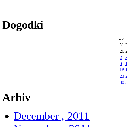
Dogodki
«
<
N
26
2
9
16
23
30
Arhiv
December , 2011