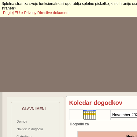
Spletna stran za svoje funkcionalnosti uporablja spletne piškotke, ki ne hranijo os
straneh?
Poglej EU e-Privacy Directive dokument
Koledar dogodkov
GLAVNI MENI
Domov
Dogodki za
Novice in dogodki
Nedel
O društvu