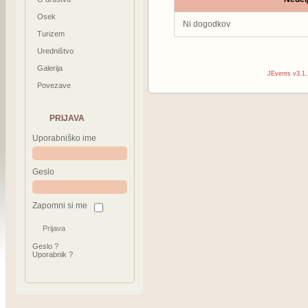
Osek
Ni dogodkov
Turizem
Uredništvo
Galerija
JEvents v3.1.
Povezave
PRIJAVA
Uporabniško ime
Geslo
Zapomni si me
Geslo ?
Uporabnik ?