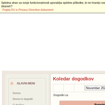
Spletna stran za svoje funkcionalnosti uporablja spletne piškotke, ki ne hranijo os
straneh?
Poglej EU e-Privacy Directive dokument
Koledar dogodkov
GLAVNI MENI
Domov
Dogodki za
Novice in dogodki
Ponede
O društvu