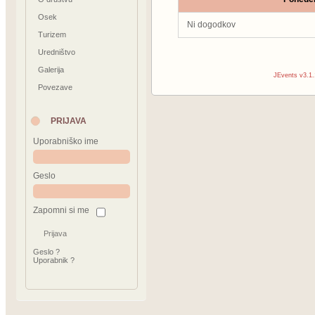
Osek
Ni dogodkov
Turizem
Uredništvo
Galerija
JEvents v3.1.
Povezave
PRIJAVA
Uporabniško ime
Geslo
Zapomni si me
Geslo ?
Uporabnik ?