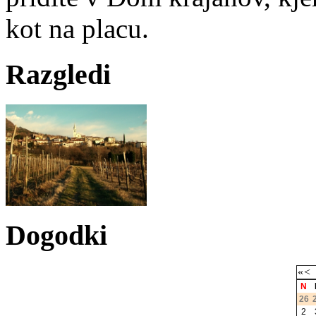
kot na placu.
Razgledi
Dogodki
«
<
N
26
2