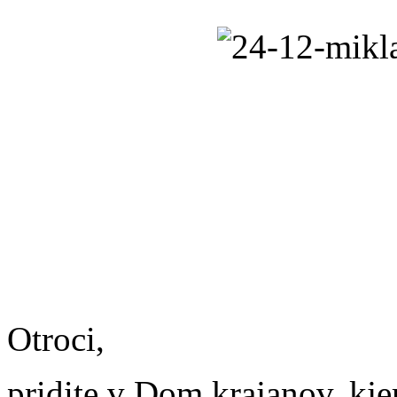
Otroci,
pridite v Dom krajanov, kjer