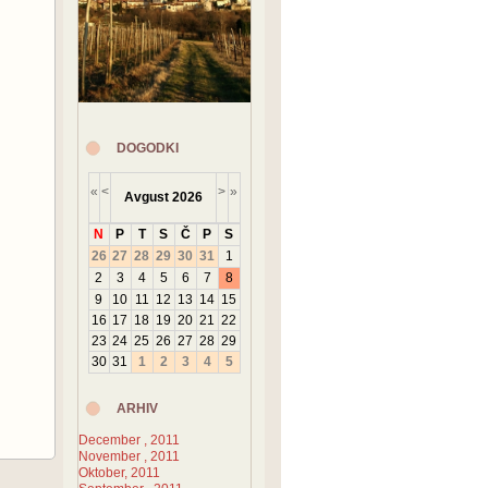
DOGODKI
«
<
>
»
Avgust
2026
N
P
T
S
Č
P
S
26
27
28
29
30
31
1
2
3
4
5
6
7
8
9
10
11
12
13
14
15
16
17
18
19
20
21
22
23
24
25
26
27
28
29
30
31
1
2
3
4
5
ARHIV
December , 2011
November , 2011
Oktober, 2011