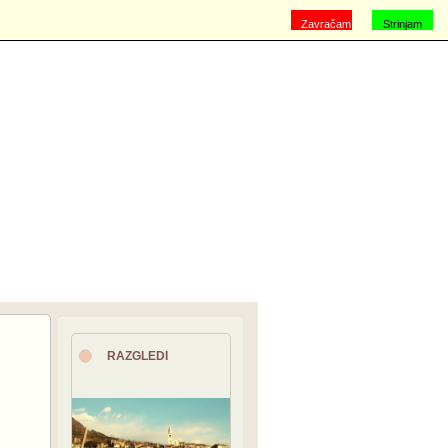
Zavračam
Strinjam
se
RAZGLEDI