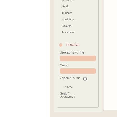
Osek
Turizem
Uredništvo
Galerija
Povezave
PRIJAVA
Uporabniško ime
Geslo
Zapomni si me
Geslo ?
Uporabnik ?