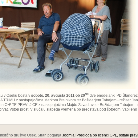
30
cu v Oseku bosta v
soboto, 20. avgusta 2011 ob 20
dve enodejanki PD Štandrež
NA TRIMU z nastopajočima Markom Brajnikom ter Božidarjem Tabajem - režiser Ja
a in OH! TE PRAVLJICE z nastopajočima Majdo Zavadlav ter Božidarjem Tabajem - 
rvat. Vstop prost. V slučaju slabega vremena bo predstava pod šotorom. Vabljeni!
turistično društvo Osek, Stran poganja
Joomla!
Predloga po licenci GPL, ostale prav