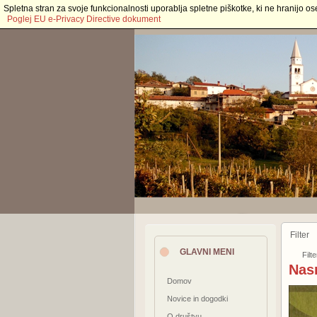
Spletna stran za svoje funkcionalnosti uporablja spletne piškotke, ki ne hranijo os
Poglej EU e-Privacy Directive dokument
Filter
GLAVNI MENI
Filte
Nas
Domov
Novice in dogodki
O društvu