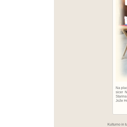
Na pla
sicer 
Starin
Jože Ho
Kulturno in 