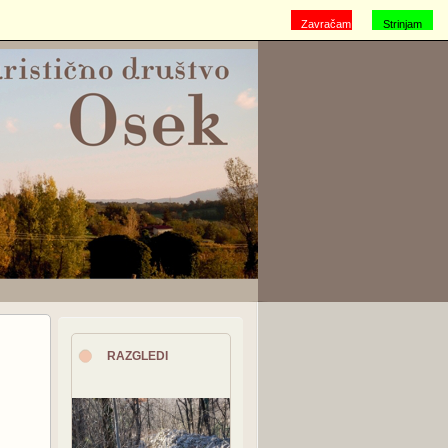
Zavračam
Strinjam
se
RAZGLEDI