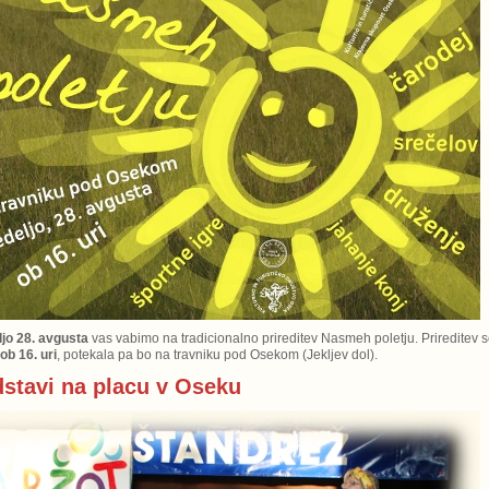
ljo 28. avgusta
vas vabimo na tradicionalno prireditev Nasmeh poletju. Prireditev 
ob 16. uri
, potekala pa bo na travniku pod Osekom (Jekljev dol).
dstavi na placu v Oseku