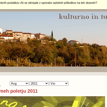
ebnih podatkov. Ali se strinjate z uporabo spletnih piškotkov na teh straneh?
r
meh poletju 2011