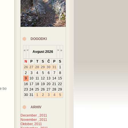
DOGODKI
«
<
>
»
Avgust
2026
N
P
T
S
Č
P
S
26
27
28
29
30
31
1
2
3
4
5
6
7
8
9
10
11
12
13
14
15
16
17
18
19
20
21
22
se bo
23
24
25
26
27
28
29
30
31
1
2
3
4
5
ARHIV
December , 2011
November , 2011
Oktober, 2011