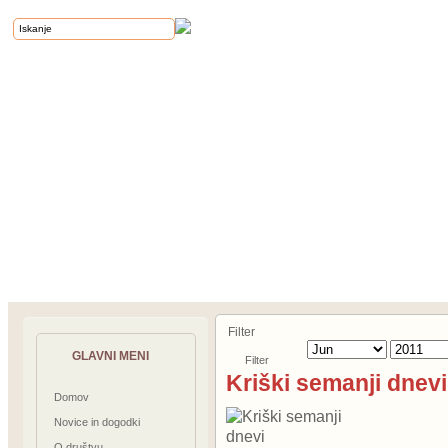
Filter
GLAVNI MENI
Filter
Kriški semanji dnev
Domov
Novice in dogodki
O društvu