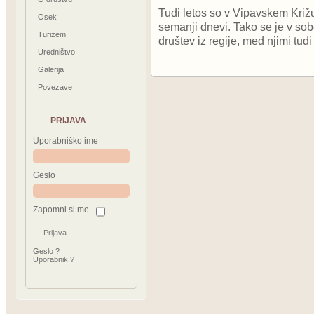
Tudi letos so v Vipavskem Križu
Osek
semanji dnevi. Tako se je v sobo
Turizem
društev iz regije, med njimi tu
Uredništvo
Galerija
Povezave
PRIJAVA
Uporabniško ime
Geslo
Zapomni si me
Geslo ?
Uporabnik ?